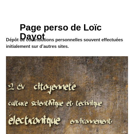
Page perso de Loïc
Dayot
Dépôt de contributions personnelles souvent effectuées
initialement sur d’autres sites.
117/291
citoyenneté
32/291
2 CV
44/291
culture scientifique et technique
électronique
164/291
22/291
environnement