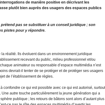
interrogations de manière positive en décrivant les
n passe plutôt bien auprès des usagers des espaces publics
e prétend pas se substituer à un conseil juridique ; son
des pistes pour y répondre.
a réalité. Ils évoluent dans un environnement juridique
blissement recevant du public, milieu professionnel et/ou
t de chaque animateur ou responsable d’espace multimédia n’est
ins devrait-il tenter de se protéger et de protéger ses usagers
jet de l’établissement de règles.
és à confondre ce qui est possible avec ce qui est autorisé, surtou
 Une autre touche particulièrement la jeune génération qui a
a sphère publique ; les retours de bâtons sont alors d’autant plus
N’est-ce pas le rôle des espaces multimédia d’avertir les