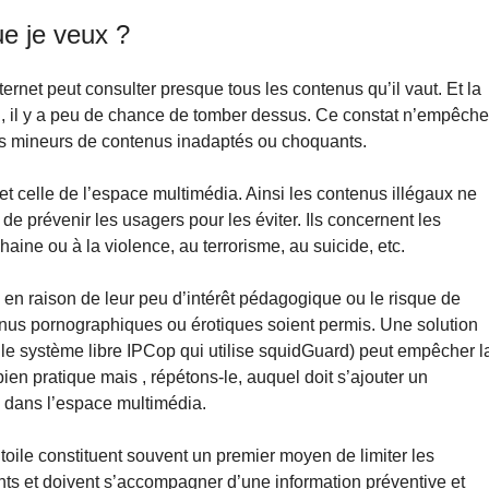
ue je veux ?
rnet peut consulter presque tous les contenus qu’il vaut. Et la
, il y a peu de chance de tomber dessus. Ce constat n’empêche
es mineurs de contenus inadaptés ou choquants.
oi et celle de l’espace multimédia. Ainsi les contenus illégaux ne
de prévenir les usagers pour les éviter. Ils concernent les
aine ou à la violence, au terrorisme, au suicide, etc.
 en raison de leur peu d’intérêt pédagogique ou le risque de
tenus pornographiques ou érotiques soient permis. Une solution
e le système libre IPCop qui utilise squidGuard) peut empêcher l
bien pratique mais , répétons-le, auquel doit s’ajouter un
 dans l’espace multimédia.
a toile constituent souvent un premier moyen de limiter les
ants et doivent s’accompagner d’une information préventive et