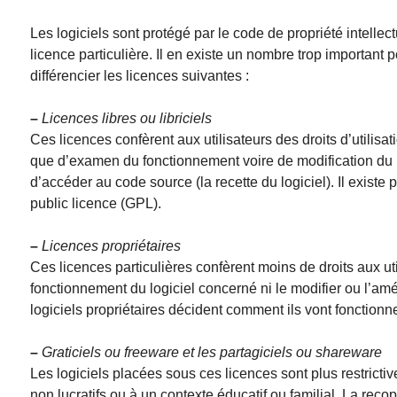
Les logiciels sont protégé par le code de propriété intellec
licence particulière. Il en existe un nombre trop important po
différencier les licences suivantes :
–
Licences libres ou libriciels
Ces licences confèrent aux utilisateurs des droits d’utilisat
que d’examen du fonctionnement voire de modification du lo
d’accéder au code source (la recette du logiciel). Il existe 
public licence (GPL).
–
Licences propriétaires
Ces licences particulières confèrent moins de droits aux ut
fonctionnement du logiciel concerné ni le modifier ou l’amé
logiciels propriétaires décident comment ils vont fonctionner
–
Graticiels ou freeware et les partagiciels ou shareware
Les logiciels placées sous ces licences sont plus restrictiv
non lucratifs ou à un contexte éducatif ou familial. La recop