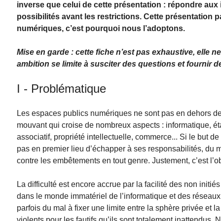
inverse que celui de cette présentation : répondre aux 
possibilités avant les restrictions. Cette présentatio
numériques, c’est pourquoi nous l’adoptons.
Mise en garde : cette fiche n’est pas exhaustive, elle n
ambition se limite à susciter des questions et fournir 
I - Problématique
Les espaces publics numériques ne sont pas en dehors de l
mouvant qui croise de nombreux aspects : informatique, éta
associatif, propriété intellectuelle, commerce... Si le bu
pas en premier lieu d’échapper à ses responsabilités, du mo
contre les embêtements en tout genre. Justement, c’est l’ob
La difficulté est encore accrue par la facilité des non initi
dans le monde immatériel de l’informatique et des réseaux.
parfois du mal à fixer une limite entre la sphère privée et l
violents pour les fautifs qu’ils sont totalement inattendus. 